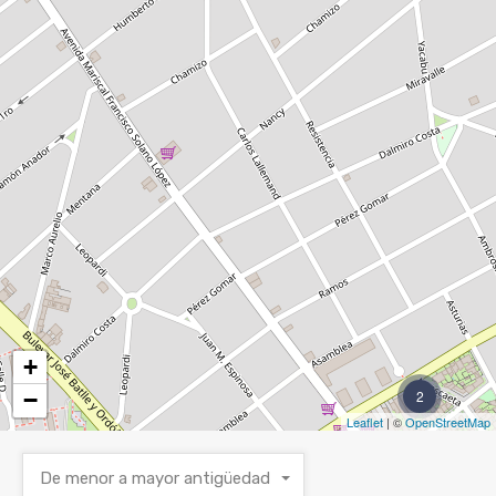
+
−
2
Leaflet
| ©
OpenStreetMap
De menor a mayor antigüedad