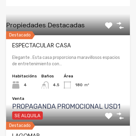
Propiedades Destacadas
Destacado
ESPECTACULAR CASA
Elegante . Esta casa proporciona maravillosos espacios
de entretenimiento con…
Habitacións
Baños
Área
4
4.5
180
m²
Venta
PROPAGANDA PROMOCIONAL USD1
SE ALQUILA
Destacado
LAGOMAR