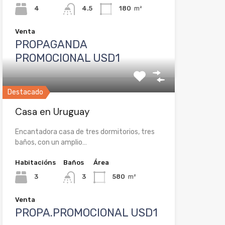
4
4.5
180
m²
Venta
PROPAGANDA
PROMOCIONAL USD1
Destacado
Casa en Uruguay
Encantadora casa de tres dormitorios, tres
baños, con un amplio…
Habitacións
Baños
Área
3
3
580
m²
Venta
PROPA.PROMOCIONAL USD1