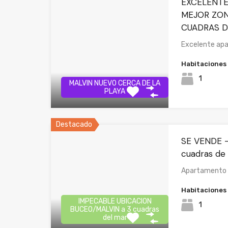
EXCELENTE
MEJOR ZON
CUADRAS D
Excelente apa
Habitaciones
1
MALVIN NUEVO CERCA DE LA
PLAYA
Destacado
SE VENDE -
cuadras de 
Apartamento a
Habitaciones
IMPECABLE UBICACION
1
BUCEO/MALVIN a 3 cuadras
del mar