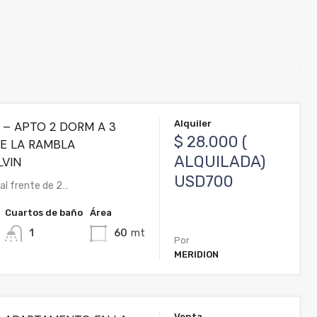
Alquiler
 – APTO 2 DORM A 3
$ 28.000 (
E LA RAMBLA
ALQUILADA)
VIN
USD700
l frente de 2…
Cuartos de baño
Área
1
60
mt
Por
MERIDION
Venta