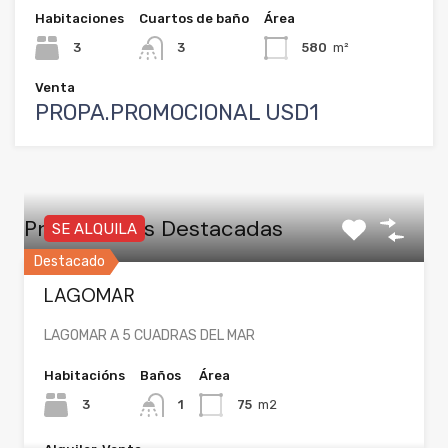
Habitaciones
Cuartos de baño
Área
3
3
580
m²
Venta
PROPA.PROMOCIONAL USD1
Propiedades Destacadas
SE ALQUILA
Destacado
LAGOMAR
LAGOMAR A 5 CUADRAS DEL MAR
Habitacións
Baños
Área
3
1
75
m2