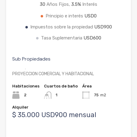
30
Años Fijos,
3.5
%
Interés
Principio e interés
USD0
Impuestos sobre la propiedad
USD900
Tasa Suplementaria
USD600
Sub Propiedades
SE ALQUILA- EXCELENTE DUPLEX EN ZONA DE GRAN
PROYECCION COMERCIAL Y HABITACIONAL
Habitaciones
Cuartos de baño
Área
2
1
75
m2
Alquiler
$ 35.000 USD900 mensual